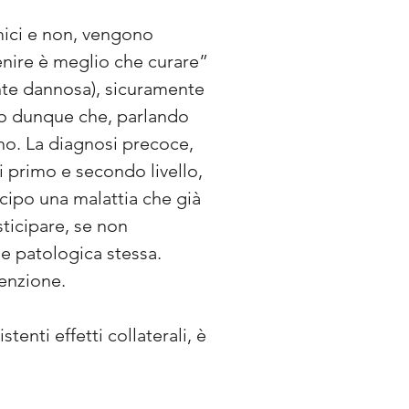
omici e non, vengono
enire è meglio che curare”
nte dannosa), sicuramente
co dunque che, parlando
no. La diagnosi precoce,
i primo e secondo livello,
cipo una malattia che già
ticipare, se non
ne patologica stessa.
venzione.
enti effetti collaterali, è