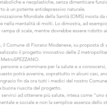
etaboliche e neoplastiche, senza dimenticare funzio
to è un potente antidepressivo naturale.
izzazione Mondiale della Sanità (OMS) insista da 
e nella mentalità di molti. Lo dimostra, ad esempio
 rampa di scale, mentre dovrebbe essere ridotto ai s
, il Comune di Fiorano Modenese, su proposta di al
realizzato il progetto innovativo delle 2 metropoli
 MetroSPEZZANO.
e persone a camminare per la salute e a conoscersi, in
uesto potrà avvenire, soprattutto in alcuni casi, an
ngrazio fin da ora tutti i medici del nostro Comun
a buona riuscita del progetto.
 servirci ad ottenere più salute, intesa come "uno 
mentale e sociale e non la semplice assenza dello st