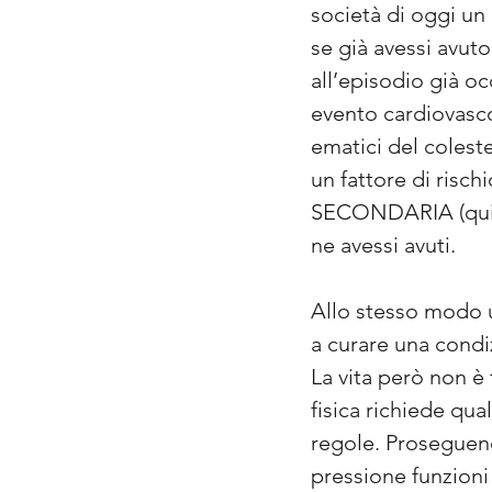
società di oggi un
se già avessi avuto
all’episodio già o
evento cardiovasco
ematici del coles
un fattore di risc
SECONDARIA (quindi
ne avessi avuti.
Allo stesso modo un
a curare una condi
La vita però non è 
fisica richiede qu
regole. Proseguend
pressione funzion