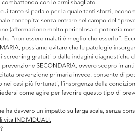
o combattendo con le armi sbagliate.
cui tanto si parla e per la quale tanti sforzi, econ
male concepita: senza entrare nel campo del “prev
zione (affermazione molto pericolosa e potenzialme
 che “non essere malati è meglio che esserlo”. Ec
MARIA, possiamo evitare che le patologie insorga
i screening gratuiti o dalle indagini diagnostiche d
la prevenzione SECONDARIA, ovvero scopro in anti
 citata prevenzione primaria invece, consente di pos
o nei casi più fortunati, l’insorgenza della condizio
iedersi come agire per favorire questo tipo di pre
e ha davvero un impatto su larga scala, senza consist
 di vita INDIVIDUALI.
?