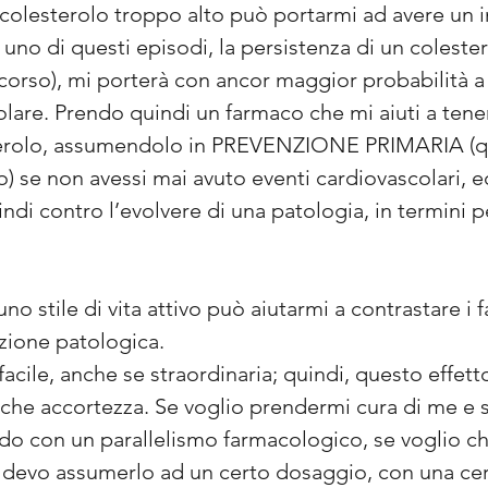
 colesterolo troppo alto può portarmi ad avere un in
 uno di questi episodi, la persistenza di un coleste
ccorso), mi porterà con ancor maggior probabilità 
lare. Prendo quindi un farmaco che mi aiuti a tenere
terolo, assumendolo in PREVENZIONE PRIMARIA (qui
hio) se non avessi mai avuto eventi cardiovascolar
 contro l’evolvere di una patologia, in termini pe
o stile di vita attivo può aiutarmi a contrastare i f
zione patologica.
facile, anche se straordinaria; quindi, questo effetto
alche accortezza. Se voglio prendermi cura di me e s
o con un parallelismo farmacologico, se voglio che
i devo assumerlo ad un certo dosaggio, con una ce