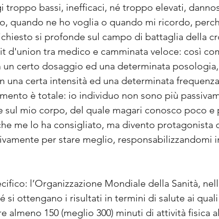
troppo bassi, inefficaci, né troppo elevati, danno
, quando ne ho voglia o quando mi ricordo, perché
richiesto si profonde sul campo di battaglia della cr
rait d'union tra medico e camminata veloce: così co
 un certo dosaggio ed una determinata posologia, 
con una certa intensità ed una determinata frequenza
mento è totale: io individuo non sono più passiva
 sul mio corpo, del quale magari conosco poco e pe
che me lo ha consigliato, ma divento protagonista d
amente per stare meglio, responsabilizzandomi ins
cifico: l’Organizzazione Mondiale della Sanità, nel
 si ottengano i risultati in termini di salute ai qua
e almeno 150 (meglio 300) minuti di attività fisica 