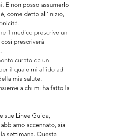
si. E non posso assumerlo
, come detto all’inizio,
onicità.
me il medico prescrive un
così prescriverà
.
mente curato da un
r il quale mi affido ad
ella mia salute,
ieme a chi mi ha fatto la
le sue Linee Guida,
li abbiamo accennato, sia
alla settimana. Questa