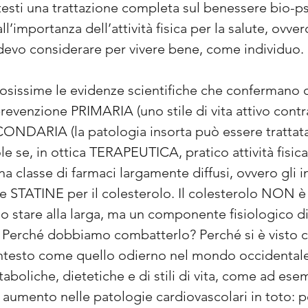
 testi una trattazione completa sul benessere bio-ps
’importanza dell’attività fisica per la salute, ovve
devo considerare per vivere bene, come individuo.
issime le evidenze scientifiche che confermano quan
revenzione PRIMARIA (uno stile di vita attivo contr
CONDARIA (la patologia insorta può essere trattat
e se, in ottica TERAPEUTICA, pratico attività fisic
na classe di farmaci largamente diffusi, ovvero gli
se STATINE per il colesterolo. Il colesterolo NON è
io stare alla larga, ma un componente fisiologico di
 Perché dobbiamo combatterlo? Perché si è visto 
ntesto come quello odierno nel mondo occidentale 
boliche, dietetiche e di stili di vita, come ad esem
aumento nelle patologie cardiovascolari in toto: pe