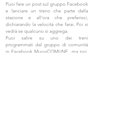
Puoi fare un post sul gruppo Facebook
e lanciare un treno che parte dalla
stazione e all'ora che preferisci,
dichiarando la velocità che farai. Poi si
vedrà se qualcuno si aggrega.
Puoi salire su uno dei treni
programmati dal gruppo di comunità
in Facebook MuoviCOMUNE ma poi,
quando sarai sul treno, andare alla tua
velocità in resa salute e poi vedere se
qualcuno degli altri passaggi starà con
te o nelle vicinanze.
Ing.Luciano Rizzi
Tel
335.62.32.113
-
rizzi@costruireinproject.it