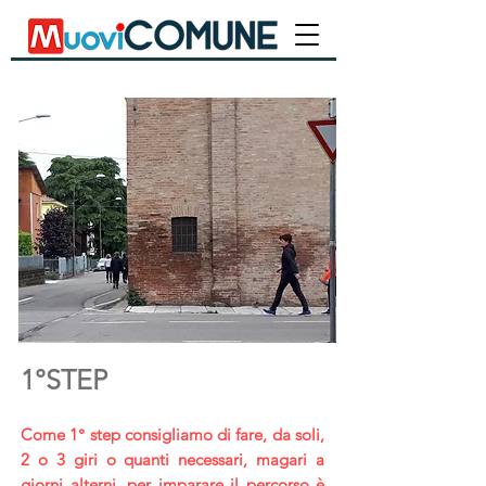
1°ST
E
P
Come 1° step consigliamo di fare, da soli,
2 o 3 giri o quanti necessari, magari a
giorni alterni, per imparare il percorso è