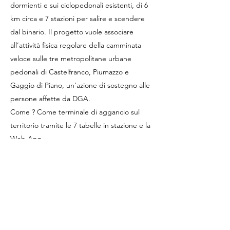
dormienti e sui ciclopedonali esistenti, di 6
km circa e 7 stazioni per salire e scendere
dal binario. Il progetto vuole associare
all’attività fisica regolare della camminata
veloce sulle tre metropolitane urbane
pedonali di Castelfranco, Piumazzo e
Gaggio di Piano, un’azione di sostegno alle
persone affette da DGA.
Come ? Come terminale di aggancio sul
territorio tramite le 7 tabelle in stazione e la
Web App.
In ognuna delle 7 tabelle è stato previsto
uno spazio dedicato a un messaggio a chi è
affetto da DGA . I messaggi sono stati scritti
da Giocatori Anonimi. Questa pagina è stata
realizzata con lo stesso taglio comunicativo.
Il progetto è una “rete” permanente