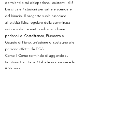
dormienti e sui ciclopedonali esistenti, di 6
km circa e 7 stazioni per salire e scendere
dal binario. Il progetto vuole associare
all’attività fisica regolare della camminata
veloce sulle tre metropolitane urbane
pedonali di Castelfranco, Piumazzo e
Gaggio di Piano, un’azione di sostegno alle
persone affette da DGA.
Come ? Come terminale di aggancio sul
territorio tramite le 7 tabelle in stazione e la
Web App.
In ognuna delle 7 tabelle è stato previsto
uno spazio dedicato a un messaggio a chi è
affetto da DGA . I messaggi sono stati scritti
da Giocatori Anonimi. Questa pagina è stata
realizzata con lo stesso taglio comunicativo.
Il progetto è una “rete” permanente