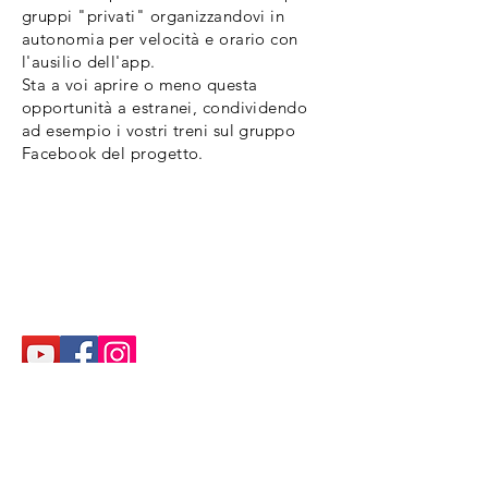
gruppi "privati" organizzandovi in
autonomia per velocità e orario con
l'ausilio dell'app.
Sta a voi aprire o meno questa
opportunità a estranei, condividendo
ad esempio i vostri treni sul gruppo
Facebook del progetto.
Ing.Luciano Rizzi
Tel
335.62.32.113
-
rizzi@costruireinproject.it